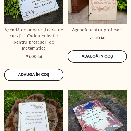
Agendă de onoare „Lecția de
Agendă pentru profesori
curaj” – Cadou colectiv
Preț
75,00 lei
pentru profesori de
matematică
Preț
ADAUGĂ ÎN COȘ
99,00 lei
ADAUGĂ ÎN COȘ