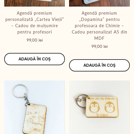
Agendă premium
Agendă premium
personalizată „Cartea Vieții”
„Dopamina” pentru
– Cadou de mulțumire
profesoara de Chimie –
pentru profesori
Cadou personalizat A5 din
MDF
Preț
99,00 lei
Preț
99,00 lei
ADAUGĂ ÎN COȘ
ADAUGĂ ÎN COȘ