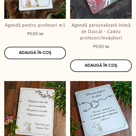
Agendă pentru profesori m1
Agendă personalizată Inimă
de Dascăl - Cadou
Preț
99,00 lei
profesori/învățători
Preț
99,00 lei
ADAUGĂ ÎN COȘ
ADAUGĂ ÎN COȘ