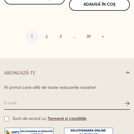
ADAUGĂ ÎN COȘ
1
2
3
…
39
»
ABONEAZĂ-TE
Fii primul care află de toate reducerile noastre!
Sunt de acord cu
Termenii si conditiile